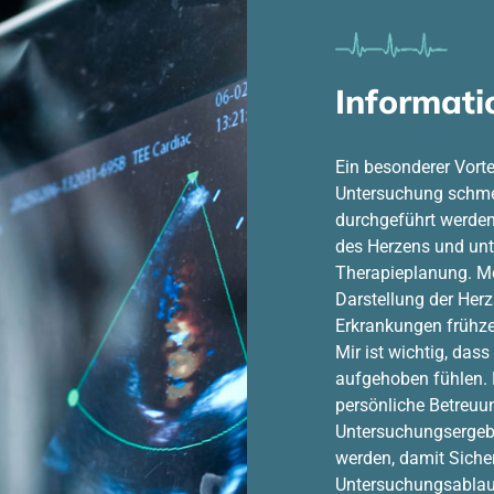
Informati
Ein besonderer Vorte
Untersuchung schmerz
durchgeführt werden k
des Herzens und unte
Therapieplanung. Mod
Darstellung der Herz
Erkrankungen frühze
Mir ist wichtig, das
aufgehoben fühlen. 
persönliche Betreuun
Untersuchungsergebn
werden, damit Sich
Untersuchungsablauf