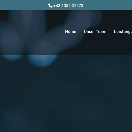
+43 3352 31573

Home
Unser Team
Leistung