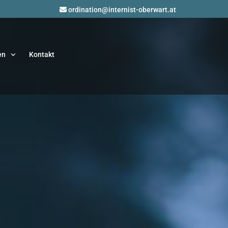
ordination@internist-oberwart.at

en
Kontakt