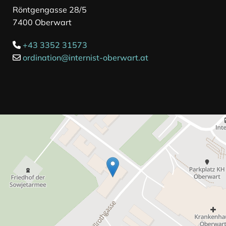
Röntgengasse 28/5
7400 Oberwart
+43 3352 31573

ordination@internist-oberwart.at
